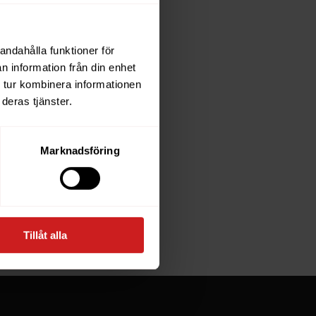
andahålla funktioner för
each
n information från din enhet
 tur kombinera informationen
deras tjänster.
e owner of
Marknadsföring
at goes
Tillåt alla