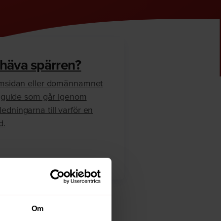
 häva spärren?
hemsidan eller domännamnet
en guide som går igenom
edningarna till varför en
d.
Om