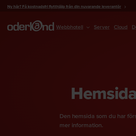
Gå
Ny här? Få kostnadsfri flytthjälp från din nuvarande leverantör
till
innehåll
Webbhotell
Server
Cloud
D
Hemsidan
Den hemsida som du har förs
mer information.