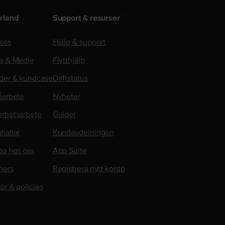
rland
Support & resurser
oss
Hjälp & support
ss & Media
Flytthjälp
der & kundcase
Driftstatus
öarbete
Nyheter
erhetsarbete
Guider
hallar
Kundavdelningen
ba hos oss
App Suite
ners
Registrera nytt konto
kor & policies