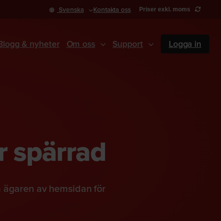
Svenska
Kontakta oss
Priser exkl. moms
Blogg & nyheter
Om oss
Support
Logga in
r spärrad
a ägaren av hemsidan för