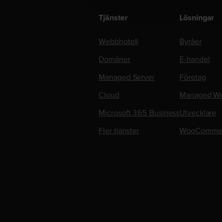
Tjänster
Lösningar
Webbhotell
Byråer
Domäner
E-handel
Managed Server
Företag
Cloud
Managed Wo
Microsoft 365 Business
Utvecklare
Fler tjänster
WooComme