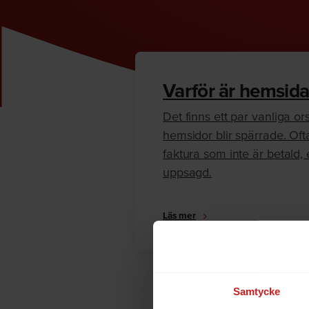
Varför är hemsida
Det finns ett par vanliga orsa
hemsidor blir spärrade. Oft
faktura som inte är betald, e
uppsagd.
Läs mer
Samtycke