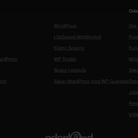
Ode
WordPress
Om 
LiteSpeed Webbhotell
Pre
Elastic Scaling
Kun
rdPress
WP Toolkit
Milj
Skapa hemsida
Säk
rce
Säker WordPress med WP Guardian
Data
Job
Part
Vill