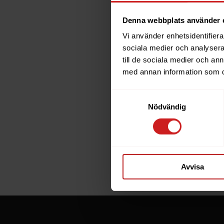
Denna webbplats använder 
Vi använder enhetsidentifierar
The w
sociala medier och analysera 
till de sociala medier och a
has b
med annan information som du 
Samtyckesval
The website 
Nödvändig
the website 
If you are t
through the
Avvisa