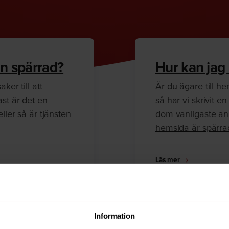
n spärrad?
Hur kan jag
ker till att
Är du ägare till 
ast är det en
så har vi skrivit 
ller så är tjänsten
dom vanligaste anl
hemsida är spärra
Läs mer
Information