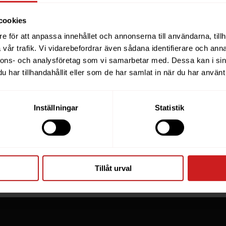
cookies
e för att anpassa innehållet och annonserna till användarna, tillh
ebsite you were trying to r
vår trafik. Vi vidarebefordrar även sådana identifierare och anna
nnons- och analysföretag som vi samarbetar med. Dessa kan i sin
een suspended
har tillhandahållit eller som de har samlat in när du har använt 
you have tried to access is suspended. Please contact th
Inställningar
Statistik
for further information.
he owner of this website or domain please
read this FAQ
th
 most common reasons for a website to be suspended.
Tillåt urval