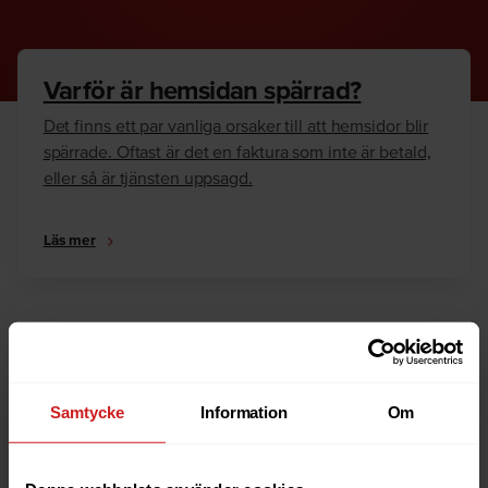
Varför är hemsidan spärrad?
Det finns ett par vanliga orsaker till att hemsidor blir
spärrade. Oftast är det en faktura som inte är betald,
eller så är tjänsten uppsagd.
Läs mer
Hur kan jag häva spärren?
Är du ägare till hemsidan eller domännamnet så har
vi skrivit en guide som går igenom dom vanligaste
Samtycke
Information
Om
anledningarna till varför en hemsida är spärrad.
Läs mer