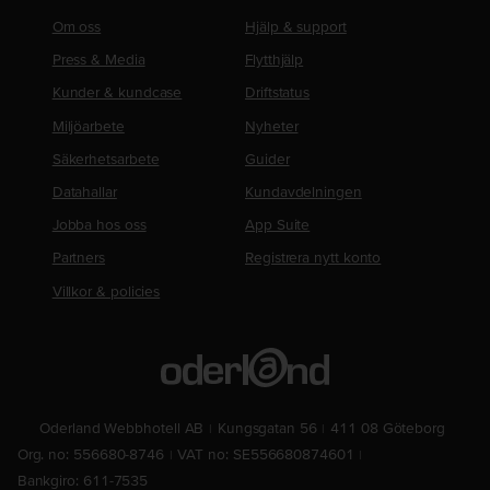
Om oss
Hjälp & support
Press & Media
Flytthjälp
Kunder & kundcase
Driftstatus
Miljöarbete
Nyheter
Säkerhetsarbete
Guider
Datahallar
Kundavdelningen
Jobba hos oss
App Suite
Partners
Registrera nytt konto
Villkor & policies
Oderland Webbhotell AB
Kungsgatan 56
411 08 Göteborg
Org. no: 556680-8746
VAT no: SE556680874601
Bankgiro: 611-7535