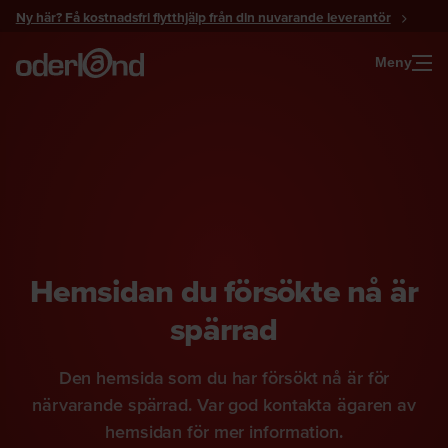
Gå
Ny här? Få kostnadsfri flytthjälp från din nuvarande leverantör
till
innehåll
Meny
Hemsidan du försökte nå är
spärrad
Den hemsida som du har försökt nå är för
närvarande spärrad. Var god kontakta ägaren av
hemsidan för mer information.