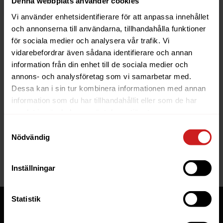
Denna webbplats använder cookies
Vi använder enhetsidentifierare för att anpassa innehållet
och annonserna till användarna, tillhandahålla funktioner
för sociala medier och analysera vår trafik. Vi
vidarebefordrar även sådana identifierare och annan
information från din enhet till de sociala medier och
The website you were trying to
annons- och analysföretag som vi samarbetar med.
reach has been suspended
Dessa kan i sin tur kombinera informationen med annan
information som du har tillhandahållit eller som de har
The website you have tried to access is suspended. Please
samlat in när du har använt deras tjänster.
contact the owner of the website for further information.
Samtyckesval
Nödvändig
If you are the owner of this website or domain please
read
this FAQ
that goes through the most common reasons for a
website to be suspended.
Inställningar
Statistik
Tjänster